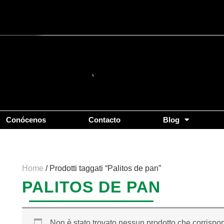
Conócenos
Contacto
Blog
Home
/ Prodotti taggati “Palitos de pan”
PALITOS DE PAN
Non è stato trovato nessun prodotto che corrispon