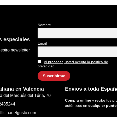
Nombre
 especiales
Email
estro newsletter
Al proceder, usted acepta la política de
privacidad
aliana en Valencia
Envíos a toda Españ
a del Marqués del Túria, 70
Compra online
y recibe tus pr
2485244
auténticos en
cualquier punto
fficinadelgusto.com