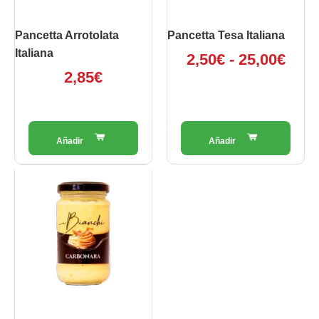
25,0
essere
essere
scelte
scelte
Pancetta Arrotolata
Pancetta Tesa Italiana
nella
nella
Italiana
2,50
€
-
25,00
€
pagina
pagina
2,85
€
del
del
prodotto
prodotto