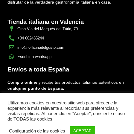
disfrutar de la verdadera gastronomía italiana en casa.
Tienda italiana en Valencia
Gran Via del Marqués del Túria, 70
+34 662485244
info@lofficinadelgusto.com
Escribir a whatsapp
Envíos a toda España
Compra online
y recibe tus productos italianos auténticos en
cualquier punto de España.
Utilizamos cookies en nuestro sitio web para ofrecerle la
Encuéntranos en:
experiencia más relevante al recordar sus preferencias y
Facebook
Instagram
Tiktok
visitas repetidas. Al hacer clic en "Aceptar", consiente el uso
de TODAS las cookies.
Menu
Configuración de las cookies
ACEPTAR