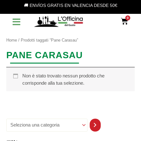
S
Vai
🚚 ENVÍOS GRATIS EN VALENCIA DESDE 50€
e
al
l
contenuto
Car
e
z
i
o
Home
/ Prodotti taggati “Pane Carasau”
n
a
PANE CARASAU
u
n
a
c
Non è stato trovato nessun prodotto che
a
corrisponde alla tua selezione.
t
e
g
o
r
i
a