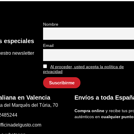
Nombre
 especiales
Email
estro newsletter
Al proceder, usted acepta la política de
privacidad
aliana en Valencia
Envíos a toda Españ
a del Marqués del Túria, 70
Compra online
y recibe tus pr
2485244
auténticos en
cualquier punto
fficinadelgusto.com