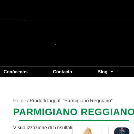
Popolarità
Conócenos
Contacto
Blog
Home
/ Prodotti taggati “Parmigiano Reggiano”
PARMIGIANO REGGIAN
Fascia
Visualizzazione di 5 risultati
Questo