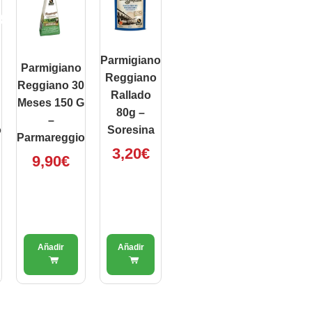
RITO
Parmigiano
Parmigiano
Reggiano
Reggiano 30
Rallado
Meses 150 G
80g –
–
o
Soresina
Parmareggio
3,20
€
9,90
€