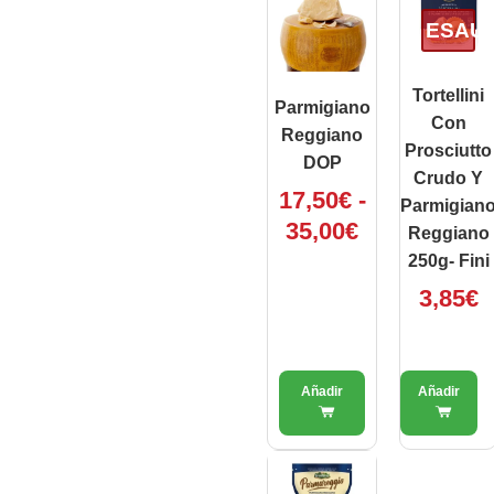
prodotto
di
ESAU
ha
prezzo:
più
da
varianti.
Tortellini
17,50€
Parmigiano
Le
Con
a
Reggiano
opzioni
Prosciutto
35,00€
DOP
possono
Crudo Y
17,50
€
-
essere
Parmigian
scelte
35,00
€
Reggiano
nella
250g- Fini
pagina
3,85
€
del
prodotto