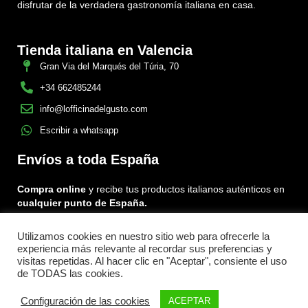
disfrutar de la verdadera gastronomía italiana en casa.
Tienda italiana en Valencia
Gran Via del Marqués del Túria, 70
+34 662485244
info@lofficinadelgusto.com
Escribir a whatsapp
Envíos a toda España
Compra online
y recibe tus productos italianos auténticos en
cualquier punto de España.
Utilizamos cookies en nuestro sitio web para ofrecerle la
Encuéntranos en:
experiencia más relevante al recordar sus preferencias y
Facebook
Instagram
Tiktok
visitas repetidas. Al hacer clic en "Aceptar", consiente el uso
de TODAS las cookies.
Menu
Configuración de las cookies
ACEPTAR