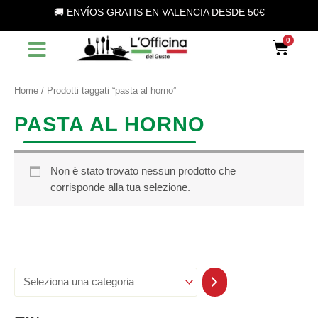
S
Vai
🚚 ENVÍOS GRATIS EN VALENCIA DESDE 50€
e
al
l
contenuto
Car
e
z
i
o
Home
/ Prodotti taggati “pasta al horno”
n
a
PASTA AL HORNO
u
n
a
c
Non è stato trovato nessun prodotto che
a
corrisponde alla tua selezione.
t
e
g
o
r
i
a