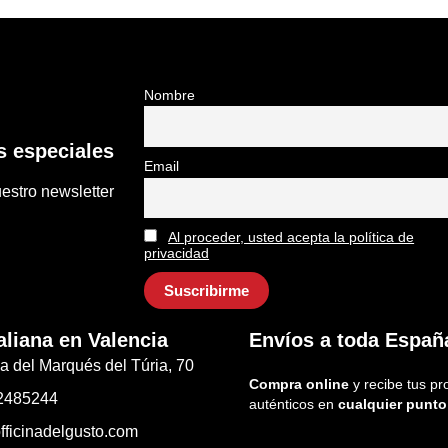
Nombre
 especiales
Email
estro newsletter
Al proceder, usted acepta la política de
privacidad
aliana en Valencia
Envíos a toda Españ
a del Marqués del Túria, 70
Compra online
y recibe tus pr
2485244
auténticos en
cualquier punto
fficinadelgusto.com