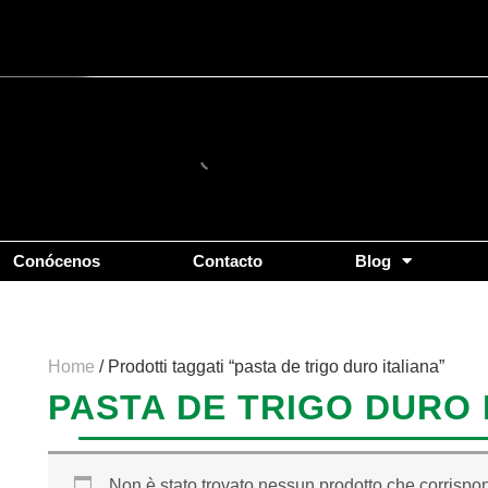
Conócenos
Contacto
Blog
Home
/ Prodotti taggati “pasta de trigo duro italiana”
PASTA DE TRIGO DURO 
Non è stato trovato nessun prodotto che corrispon