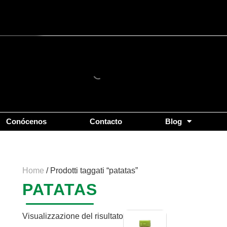
Conócenos
Contacto
Blog
Home
/ Prodotti taggati “patatas”
PATATAS
Visualizzazione del risultato