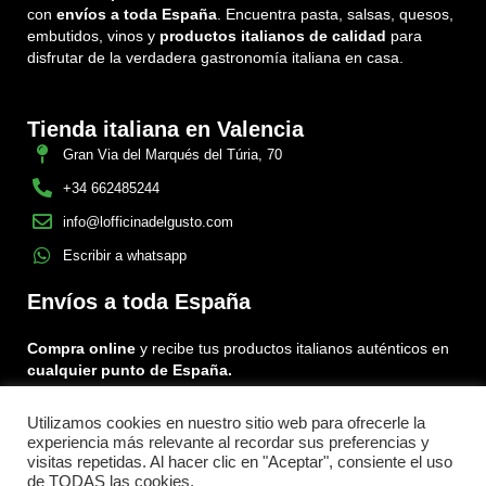
con
envíos a toda España
. Encuentra pasta, salsas, quesos,
embutidos, vinos y
productos italianos de calidad
para
disfrutar de la verdadera gastronomía italiana en casa.
Tienda italiana en Valencia
Gran Via del Marqués del Túria, 70
+34 662485244
info@lofficinadelgusto.com
Escribir a whatsapp
Envíos a toda España
Compra online
y recibe tus productos italianos auténticos en
cualquier punto de España.
Utilizamos cookies en nuestro sitio web para ofrecerle la
Encuéntranos en:
experiencia más relevante al recordar sus preferencias y
Facebook
Instagram
Tiktok
visitas repetidas. Al hacer clic en "Aceptar", consiente el uso
de TODAS las cookies.