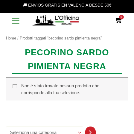
S
Vai
🚚 ENVÍOS GRATIS EN VALENCIA DESDE 50€
e
al
l
contenuto
Car
e
z
i
o
Home
/ Prodotti taggati “pecorino sardo pimienta negra”
n
a
PECORINO SARDO
u
n
PIMIENTA NEGRA
a
c
a
t
Non è stato trovato nessun prodotto che
e
corrisponde alla tua selezione.
g
o
r
i
a