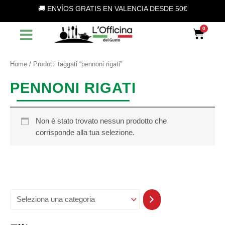
S
Vai
🚚 ENVÍOS GRATIS EN VALENCIA DESDE 50€
e
al
l
contenuto
Car
e
z
i
o
Home
/ Prodotti taggati “pennoni rigati”
n
a
PENNONI RIGATI
u
n
a
c
Non è stato trovato nessun prodotto che
a
corrisponde alla tua selezione.
t
e
g
o
r
i
a