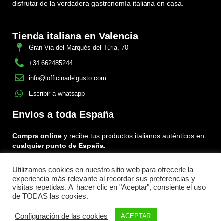
disfrutar de la verdadera gastronomía italiana en casa.
Tienda italiana en Valencia
Gran Via del Marqués del Túria, 70
+34 662485244
info@lofficinadelgusto.com
Escribir a whatsapp
Envíos a toda España
Compra online
y recibe tus productos italianos auténticos en
cualquier punto de España.
Utilizamos cookies en nuestro sitio web para ofrecerle la
Encuéntranos en:
experiencia más relevante al recordar sus preferencias y
Facebook
Instagram
Tiktok
visitas repetidas. Al hacer clic en "Aceptar", consiente el uso
de TODAS las cookies.
Menu
Configuración de las cookies
ACEPTAR