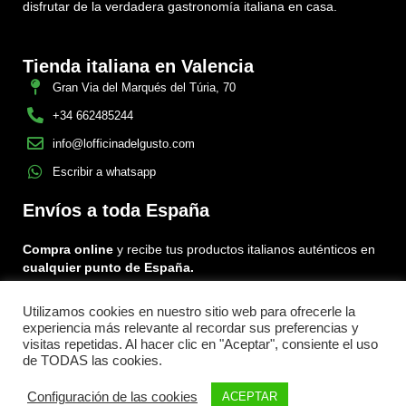
disfrutar de la verdadera gastronomía italiana en casa.
Tienda italiana en Valencia
Gran Via del Marqués del Túria, 70
+34 662485244
info@lofficinadelgusto.com
Escribir a whatsapp
Envíos a toda España
Compra online
y recibe tus productos italianos auténticos en
cualquier punto de España.
Utilizamos cookies en nuestro sitio web para ofrecerle la
Encuéntranos en:
experiencia más relevante al recordar sus preferencias y
Facebook
Instagram
Tiktok
visitas repetidas. Al hacer clic en "Aceptar", consiente el uso
de TODAS las cookies.
Menu
Configuración de las cookies
ACEPTAR