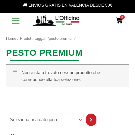
S
Vai
🚚 ENVÍOS GRATIS EN VALENCIA DESDE 50€
e
al
l
contenuto
Car
e
z
i
o
Home
/ Prodotti taggati “pesto premium”
n
a
PESTO PREMIUM
u
n
a
c
Non è stato trovato nessun prodotto che
a
corrisponde alla tua selezione.
t
e
g
o
r
i
a