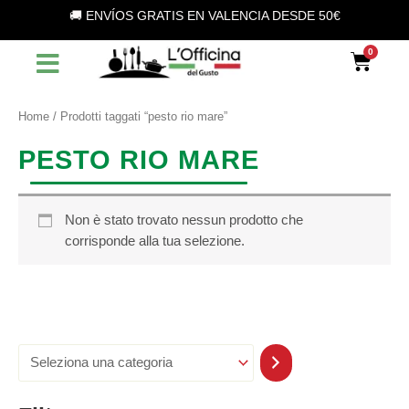
S
Vai
🚚 ENVÍOS GRATIS EN VALENCIA DESDE 50€
e
al
l
contenuto
Car
e
z
i
o
Home
/ Prodotti taggati “pesto rio mare”
n
a
PESTO RIO MARE
u
n
a
c
Non è stato trovato nessun prodotto che
a
corrisponde alla tua selezione.
t
e
g
o
r
i
a