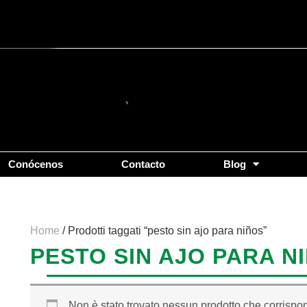
Conócenos
Contacto
Blog
Home
/ Prodotti taggati “pesto sin ajo para niños”
PESTO SIN AJO PARA N
Non è stato trovato nessun prodotto che corrispon