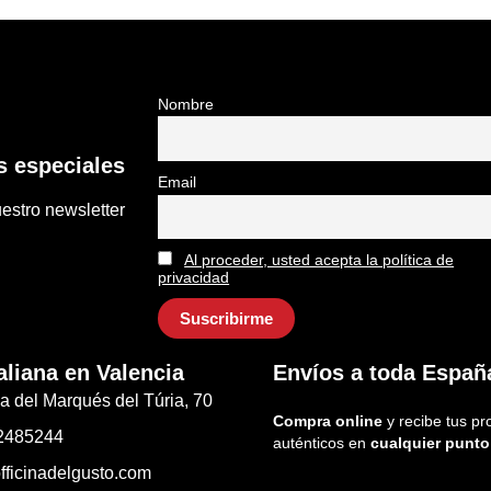
Nombre
 especiales
Email
estro newsletter
Al proceder, usted acepta la política de
privacidad
aliana en Valencia
Envíos a toda Españ
a del Marqués del Túria, 70
Compra online
y recibe tus pr
2485244
auténticos en
cualquier punto
fficinadelgusto.com