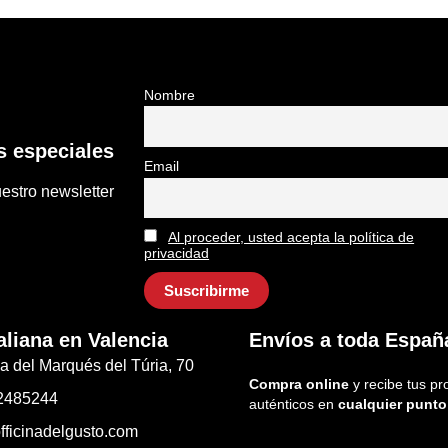
Nombre
 especiales
Email
estro newsletter
Al proceder, usted acepta la política de
privacidad
aliana en Valencia
Envíos a toda Españ
a del Marqués del Túria, 70
Compra online
y recibe tus pr
2485244
auténticos en
cualquier punto
fficinadelgusto.com