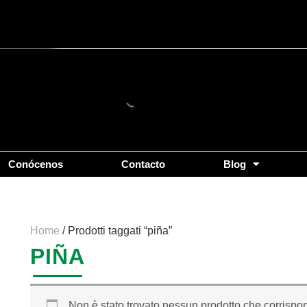
Conócenos
Contacto
Blog
Home
/ Prodotti taggati “piña”
PIÑA
Non è stato trovato nessun prodotto che corrispon