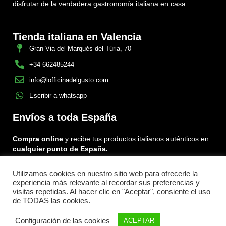
disfrutar de la verdadera gastronomía italiana en casa.
Tienda italiana en Valencia
Gran Via del Marqués del Túria, 70
+34 662485244
info@lofficinadelgusto.com
Escribir a whatsapp
Envíos a toda España
Compra online
y recibe tus productos italianos auténticos en
cualquier punto de España.
Utilizamos cookies en nuestro sitio web para ofrecerle la
Encuéntranos en:
experiencia más relevante al recordar sus preferencias y
Facebook
Instagram
Tiktok
visitas repetidas. Al hacer clic en "Aceptar", consiente el uso
de TODAS las cookies.
Menu
Configuración de las cookies
ACEPTAR