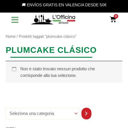
S
Vai
🚚 ENVÍOS GRATIS EN VALENCIA DESDE 50€
e
al
l
contenuto
Car
e
z
i
o
Home
/ Prodotti taggati “plumcake clásico”
n
a
PLUMCAKE CLÁSICO
u
n
a
c
Non è stato trovato nessun prodotto che
a
corrisponde alla tua selezione.
t
e
g
o
r
i
a