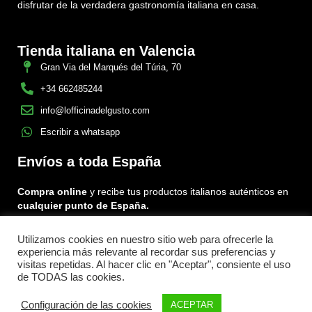
disfrutar de la verdadera gastronomía italiana en casa.
Tienda italiana en Valencia
Gran Via del Marqués del Túria, 70
+34 662485244
info@lofficinadelgusto.com
Escribir a whatsapp
Envíos a toda España
Compra online
y recibe tus productos italianos auténticos en
cualquier punto de España.
Utilizamos cookies en nuestro sitio web para ofrecerle la
Encuéntranos en:
experiencia más relevante al recordar sus preferencias y
Facebook
Instagram
Tiktok
visitas repetidas. Al hacer clic en "Aceptar", consiente el uso
de TODAS las cookies.
Menu
Configuración de las cookies
ACEPTAR