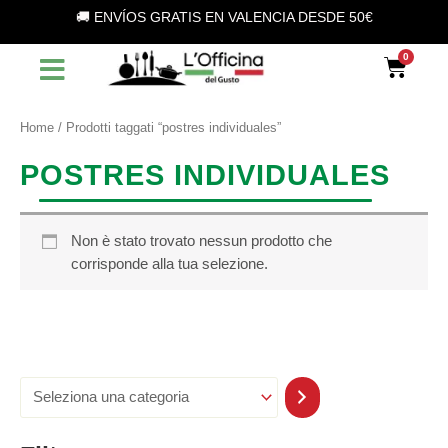
S
Vai
🚚 ENVÍOS GRATIS EN VALENCIA DESDE 50€
e
al
l
contenuto
Car
e
z
i
o
Home
/ Prodotti taggati “postres individuales”
n
a
POSTRES INDIVIDUALES
u
n
a
c
Non è stato trovato nessun prodotto che
a
corrisponde alla tua selezione.
t
e
g
o
r
i
a