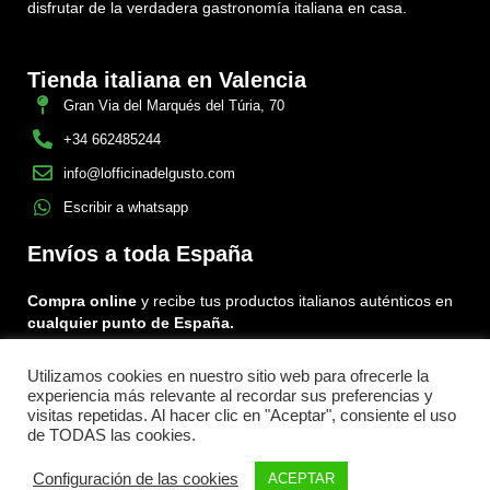
disfrutar de la verdadera gastronomía italiana en casa.
Tienda italiana en Valencia
Gran Via del Marqués del Túria, 70
+34 662485244
info@lofficinadelgusto.com
Escribir a whatsapp
Envíos a toda España
Compra online
y recibe tus productos italianos auténticos en
cualquier punto de España.
Utilizamos cookies en nuestro sitio web para ofrecerle la
Encuéntranos en:
experiencia más relevante al recordar sus preferencias y
Facebook
Instagram
Tiktok
visitas repetidas. Al hacer clic en "Aceptar", consiente el uso
de TODAS las cookies.
Menu
Configuración de las cookies
ACEPTAR