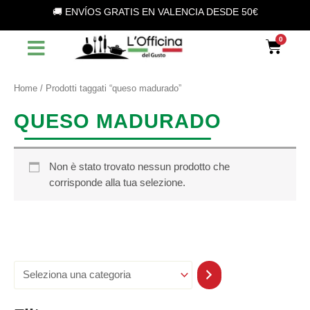
S
Vai
🚚 ENVÍOS GRATIS EN VALENCIA DESDE 50€
e
al
l
contenuto
Car
e
z
i
o
Home
/ Prodotti taggati “queso madurado”
n
a
QUESO MADURADO
u
n
a
c
Non è stato trovato nessun prodotto che
a
corrisponde alla tua selezione.
t
e
g
o
r
i
a