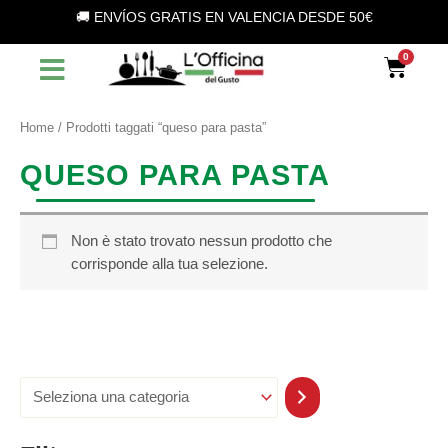
S
Vai
🚚 ENVÍOS GRATIS EN VALENCIA DESDE 50€
e
al
l
contenuto
Car
e
z
i
o
Home
/ Prodotti taggati “queso para pasta”
n
a
QUESO PARA PASTA
u
n
a
c
Non è stato trovato nessun prodotto che
a
corrisponde alla tua selezione.
t
e
g
o
r
i
a