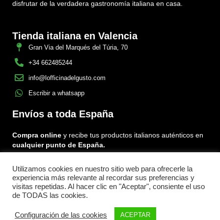
disfrutar de la verdadera gastronomía italiana en casa.
Tienda italiana en Valencia
Gran Via del Marqués del Túria, 70
+34 662485244
info@lofficinadelgusto.com
Escribir a whatsapp
Envíos a toda España
Compra online
y recibe tus productos italianos auténticos en
cualquier punto de España.
Utilizamos cookies en nuestro sitio web para ofrecerle la
Encuéntranos en:
experiencia más relevante al recordar sus preferencias y
Facebook
Instagram
Tiktok
visitas repetidas. Al hacer clic en "Aceptar", consiente el uso
de TODAS las cookies.
Menu
Configuración de las cookies
ACEPTAR