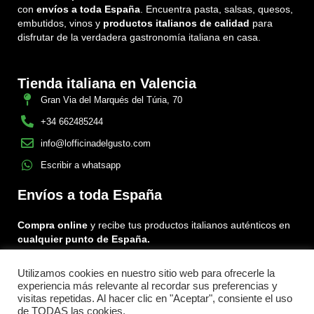
con
envíos a toda España
. Encuentra pasta, salsas, quesos,
embutidos, vinos y
productos italianos de calidad
para
disfrutar de la verdadera gastronomía italiana en casa.
Tienda italiana en Valencia
Gran Via del Marqués del Túria, 70
+34 662485244
info@lofficinadelgusto.com
Escribir a whatsapp
Envíos a toda España
Compra online
y recibe tus productos italianos auténticos en
cualquier punto de España.
Utilizamos cookies en nuestro sitio web para ofrecerle la
Encuéntranos en:
experiencia más relevante al recordar sus preferencias y
Facebook
Instagram
Tiktok
visitas repetidas. Al hacer clic en "Aceptar", consiente el uso
de TODAS las cookies.