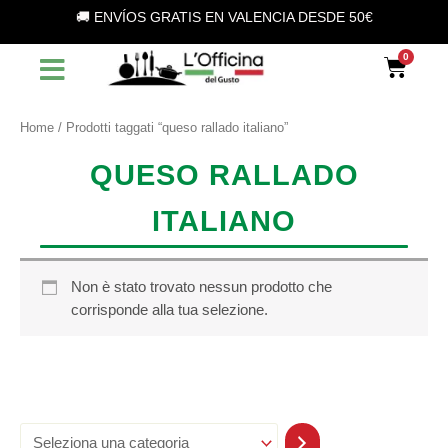
S
Vai
🚚 ENVÍOS GRATIS EN VALENCIA DESDE 50€
e
al
l
contenuto
Car
e
z
i
o
Home
/ Prodotti taggati “queso rallado italiano”
n
a
QUESO RALLADO
u
n
ITALIANO
a
c
a
t
Non è stato trovato nessun prodotto che
e
corrisponde alla tua selezione.
g
o
r
i
a