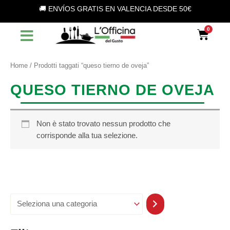
S
Vai
🚚 ENVÍOS GRATIS EN VALENCIA DESDE 50€
e
al
l
contenuto
Car
e
z
i
o
Home
/ Prodotti taggati “queso tierno de oveja”
n
a
QUESO TIERNO DE OVEJA
u
n
a
c
Non è stato trovato nessun prodotto che
a
corrisponde alla tua selezione.
t
e
g
o
r
i
a