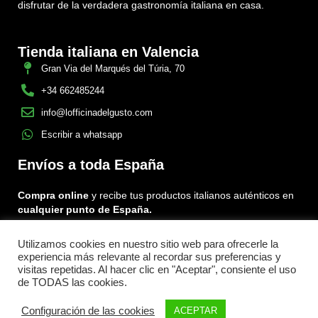
disfrutar de la verdadera gastronomía italiana en casa.
Tienda italiana en Valencia
Gran Via del Marqués del Túria, 70
+34 662485244
info@lofficinadelgusto.com
Escribir a whatsapp
Envíos a toda España
Compra online
y recibe tus productos italianos auténticos en
cualquier punto de España.
Utilizamos cookies en nuestro sitio web para ofrecerle la
Encuéntranos en:
experiencia más relevante al recordar sus preferencias y
Facebook
Instagram
Tiktok
visitas repetidas. Al hacer clic en "Aceptar", consiente el uso
de TODAS las cookies.
Menu
Configuración de las cookies
ACEPTAR