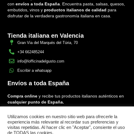
con
envíos a toda España
. Encuentra pasta, salsas, quesos,
embutidos, vinos y
productos italianos de calidad
para
disfrutar de la verdadera gastronomía italiana en casa.
Tienda italiana en Valencia
Gran Via del Marqués del Túria, 70
+34 662485244
info@lofficinadelgusto.com
Escribir a whatsapp
Envíos a toda España
Compra online
y recibe tus productos italianos auténticos en
cualquier punto de España.
Utilizamos cookies en nuestro sitio web para ofrecerle la
Encuéntranos en:
experiencia más relevante al recordar sus preferencias y
Facebook
Instagram
Tiktok
visitas repetidas. Al hacer clic en "Aceptar", consiente el uso
de TODAS las cookies.