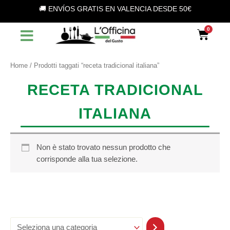
S
Vai
🚚 ENVÍOS GRATIS EN VALENCIA DESDE 50€
e
al
l
contenuto
Car
e
z
i
o
Home
/ Prodotti taggati “receta tradicional italiana”
n
a
RECETA TRADICIONAL
u
n
ITALIANA
a
c
a
t
Non è stato trovato nessun prodotto che
e
corrisponde alla tua selezione.
g
o
r
i
a