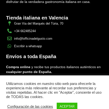
disfrutar de la verdadera gastronomía italiana en casa.
Tienda italiana en Valencia
Gran Via del Marqués del Túria, 70
+34 662485244
info@lofficinadelgusto.com
Escribir a whatsapp
Envíos a toda España
Compra online
y recibe tus productos italianos auténticos en
cualquier punto de España.
Utilizamos cookies en nuestro sitio web para ofrecerle la
Encuéntranos en:
experiencia más relevante al recordar sus preferencias y
Facebook
Instagram
Tiktok
visitas repetidas. Al hacer clic en "Aceptar", consiente el uso
de TODAS las cookies.
Menu
Configuración de las cookies
ACEPTAR