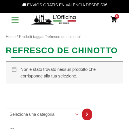
S
Vai
🚚 ENVÍOS GRATIS EN VALENCIA DESDE 50€
e
al
l
contenuto
Car
e
z
i
o
Home
/ Prodotti taggati “refresco de chinotto”
n
a
REFRESCO DE CHINOTTO
u
n
a
c
Non è stato trovato nessun prodotto che
a
corrisponde alla tua selezione.
t
e
g
o
r
i
a