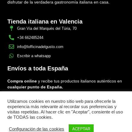
disfrutar de la verdadera gastronomía italiana en casa.
Tienda italiana en Valencia
Gran Via del Marqués del Túria, 70
+34 662485244
info@lofficinadelgusto.com
Escribir a whatsapp
Envíos a toda España
Compra online
y recibe tus productos italianos auténticos en
cualquier punto de España.
Utilizamos cookies en nuestro sitio web para ofrecerle la
Encuéntranos en:
experiencia más relevante al recordar sus preferencias y
Facebook
Instagram
Tiktok
visitas repetidas. Al hacer clic en "Aceptar", consiente el uso
de TODAS las cookies.
Menu
Configuración de las cookies
ACEPTAR