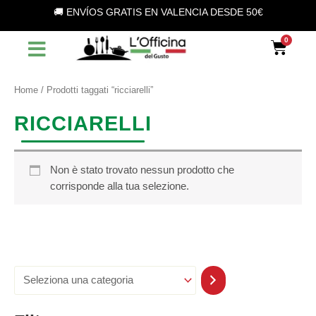
S
Vai
🚚 ENVÍOS GRATIS EN VALENCIA DESDE 50€
e
al
l
contenuto
Car
e
z
i
o
Home
/ Prodotti taggati “ricciarelli”
n
a
RICCIARELLI
u
n
a
c
Non è stato trovato nessun prodotto che
a
corrisponde alla tua selezione.
t
e
g
o
r
i
a