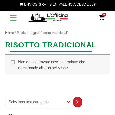
S
Vai
🚚 ENVÍOS GRATIS EN VALENCIA DESDE 50€
e
al
l
contenuto
Car
e
z
i
o
Home
/ Prodotti taggati “risotto tradicional”
n
a
RISOTTO TRADICIONAL
u
n
a
c
Non è stato trovato nessun prodotto che
a
corrisponde alla tua selezione.
t
e
g
o
r
i
a