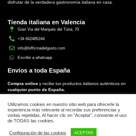
disfrutar de la verdadera gastronomía italiana en casa.
Tienda italiana en Valencia
Gran Via del Marqués del Túria, 70
+34 662485244
info@lofficinadelgusto.com
Escribir a whatsapp
Envíos a toda España
Compra online
y recibe tus productos italianos auténticos en
cualquier punto de España.
Utilizamos cookies en nuestro sitio web para ofrecerle la
Encuéntranos en:
experiencia más relevante al recordar sus preferencias y
Facebook
Instagram
Tiktok
visitas repetidas. Al hacer clic en "Aceptar", consiente el uso
de TODAS las cookies.
Menu
Configuración de las cookies
ACEPTAR