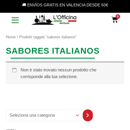
S
Vai
🚚 ENVÍOS GRATIS EN VALENCIA DESDE 50€
e
al
l
contenuto
Car
e
z
i
o
Home
/ Prodotti taggati “sabores italianos”
n
a
SABORES ITALIANOS
u
n
a
c
Non è stato trovato nessun prodotto che
a
corrisponde alla tua selezione.
t
e
g
o
r
i
a