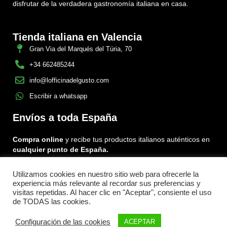
disfrutar de la verdadera gastronomía italiana en casa.
Tienda italiana en Valencia
Gran Via del Marqués del Túria, 70
+34 662485244
info@lofficinadelgusto.com
Escribir a whatsapp
Envíos a toda España
Compra online
y recibe tus productos italianos auténticos en
cualquier punto de España.
Utilizamos cookies en nuestro sitio web para ofrecerle la
Encuéntranos en:
experiencia más relevante al recordar sus preferencias y
Facebook
Instagram
Tiktok
visitas repetidas. Al hacer clic en "Aceptar", consiente el uso
de TODAS las cookies.
Menu
Configuración de las cookies
ACEPTAR