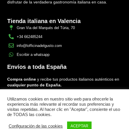
disfrutar de la verdadera gastronomía italiana en casa.
Tienda italiana en Valencia
Gran Via del Marqués del Túria, 70
+34 662485244
info@lofficinadelgusto.com
Escribir a whatsapp
Envíos a toda España
Compra online
y recibe tus productos italianos auténticos en
cualquier punto de España.
Utilizamos cookies en nuestro sitio web para ofrecerle la
Encuéntranos en:
experiencia más relevante al recordar sus preferencias y
Facebook
Instagram
Tiktok
visitas repetidas. Al hacer clic en "Aceptar", consiente el uso
de TODAS las cookies.
Menu
Configuración de las cookies
ACEPTAR