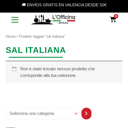
S
Vai
🚚 ENVÍOS GRATIS EN VALENCIA DESDE 50€
e
al
l
contenuto
Car
e
z
i
o
Home
/ Prodotti taggati “sal italiana”
n
a
SAL ITALIANA
u
n
a
c
Non è stato trovato nessun prodotto che
a
corrisponde alla tua selezione.
t
e
g
o
r
i
a