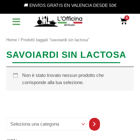
S
Vai
🚚 ENVÍOS GRATIS EN VALENCIA DESDE 50€
e
al
l
contenuto
Car
e
z
i
o
Home
/ Prodotti taggati “savoiardi sin lactosa”
n
a
SAVOIARDI SIN LACTOSA
u
n
a
c
Non è stato trovato nessun prodotto che
a
corrisponde alla tua selezione.
t
e
g
o
r
i
a