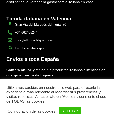
disfrutar de la verdadera gastronomía italiana en casa.
Tienda italiana en Valencia
Gran Via del Marqués del Túria, 70
+34 662485244
info@lofficinadelgusto.com
Escribir a whatsapp
Envíos a toda España
Compra online
y recibe tus productos italianos auténticos en
cualquier punto de España.
Utilizamos cookies en nuestro sitio web para ofrecerle la
Encuéntranos en:
experiencia más relevante al recordar sus preferencias y
Facebook
Instagram
Tiktok
visitas repetidas. Al hacer clic en "Aceptar", consiente el uso
de TODAS las cookies.
Menu
Configuración de las cookies
ACEPTAR