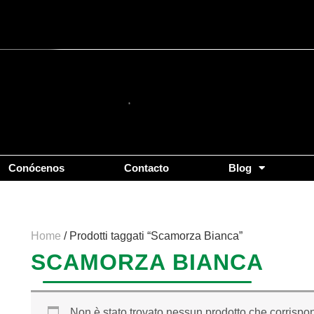
Conócenos
Contacto
Blog
Home
/ Prodotti taggati “Scamorza Bianca”
SCAMORZA BIANCA
Non è stato trovato nessun prodotto che corrispon