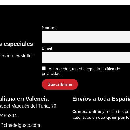
Nombre
 especiales
Email
estro newsletter
Al proceder, usted acepta la política de
privacidad
aliana en Valencia
Envíos a toda Españ
a del Marqués del Túria, 70
Compra online
y recibe tus pr
2485244
auténticos en
cualquier punto
fficinadelgusto.com