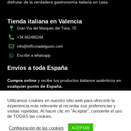
disfrutar de la verdadera gastronomía italiana en casa.
Tienda italiana en Valencia
Gran Via del Marqués del Túria, 70
+34 662485244
info@lofficinadelgusto.com
Escribir a whatsapp
Envíos a toda España
Compra online
y recibe tus productos italianos auténticos en
cualquier punto de España.
Utilizamos cookies en nuestro sitio web para ofrecerle la
Encuéntranos en:
experiencia más relevante al recordar sus preferencias y
Facebook
Instagram
Tiktok
visitas repetidas. Al hacer clic en "Aceptar", consiente el uso
de TODAS las cookies.
Menu
Configuración de las cookies
ACEPTAR