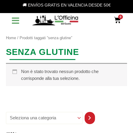
S
Vai
🚚 ENVÍOS GRATIS EN VALENCIA DESDE 50€
e
al
l
contenuto
Car
e
z
i
o
Home
/ Prodotti taggati “senza glutine”
n
a
SENZA GLUTINE
u
n
a
c
Non è stato trovato nessun prodotto che
a
corrisponde alla tua selezione.
t
e
g
o
r
i
a