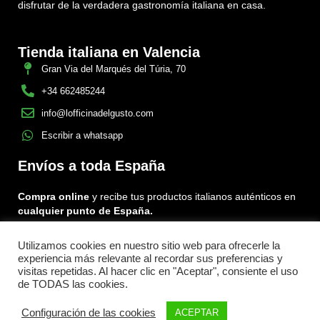
disfrutar de la verdadera gastronomía italiana en casa.
Tienda italiana en Valencia
Gran Via del Marqués del Túria, 70
+34 662485244
info@lofficinadelgusto.com
Escribir a whatsapp
Envíos a toda España
Compra online
y recibe tus productos italianos auténticos en
cualquier punto de España.
Utilizamos cookies en nuestro sitio web para ofrecerle la
Encuéntranos en:
experiencia más relevante al recordar sus preferencias y
Facebook
Instagram
Tiktok
visitas repetidas. Al hacer clic en "Aceptar", consiente el uso
de TODAS las cookies.
Menu
Configuración de las cookies
ACEPTAR