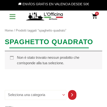
S
Vai
🚚 ENVÍOS GRATIS EN VALENCIA DESDE 50€
e
al
l
contenuto
Car
e
z
i
o
Home
/ Prodotti taggati “spaghetto quadrato”
n
a
SPAGHETTO QUADRATO
u
n
a
c
Non è stato trovato nessun prodotto che
a
corrisponde alla tua selezione.
t
e
g
o
r
i
a