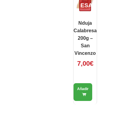
ESAURITO
Nduja
Calabresa
200g –
San
Vincenzo
7,00
€