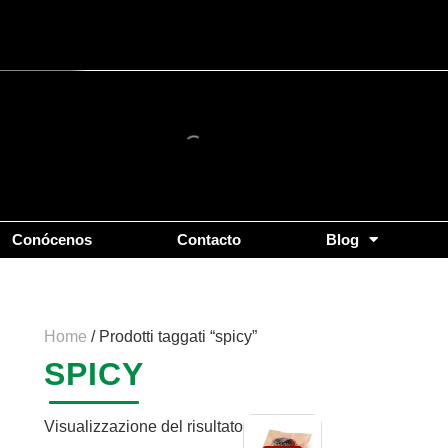
Conócenos
Contacto
Blog
Home
/ Prodotti taggati “spicy”
SPICY
Visualizzazione del risultato