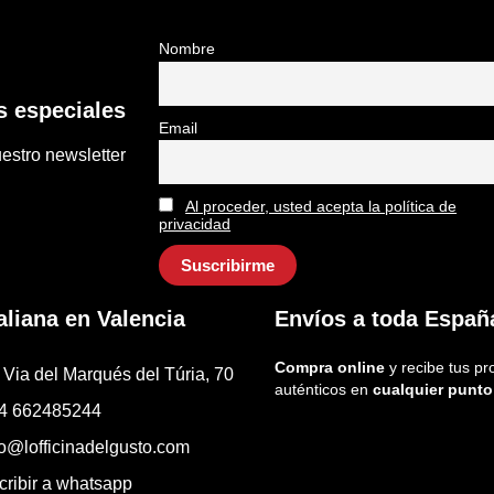
Nombre
 especiales
Email
estro newsletter
Al proceder, usted acepta la política de
privacidad
aliana en Valencia
Envíos a toda Españ
Compra online
y recibe tus pr
 Via del Marqués del Túria, 70
auténticos en
cualquier punto
4 662485244
fo@lofficinadelgusto.com
cribir a whatsapp