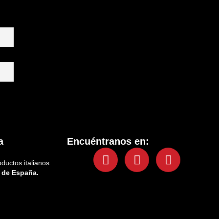
a
Encuéntranos en:
Facebook
Instagram
Tiktok
oductos italianos
 de España.