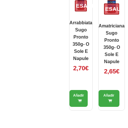
ESAURITO
ESAURI
Arrabbiata
Amatriciana
Sugo
Sugo
Pronto
Pronto
350g- O
350g- O
Sole E
Sole E
Napule
Napule
2,70
€
2,65
€