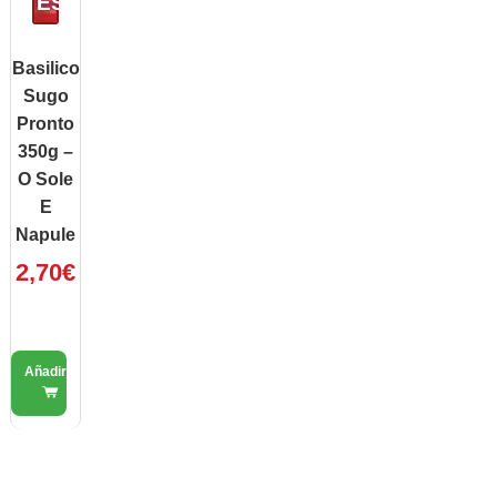
ESAURITO
TO
Basilico
Sugo
Pronto
350g –
O Sole
E
Napule
2,70
€