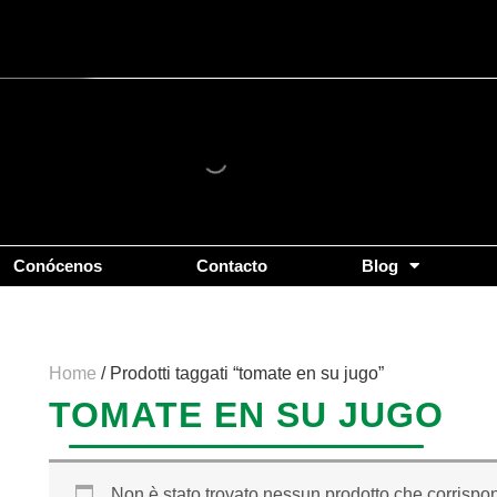
Conócenos
Contacto
Blog
Home
/ Prodotti taggati “tomate en su jugo”
TOMATE EN SU JUGO
Non è stato trovato nessun prodotto che corrispon