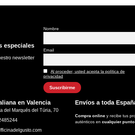
Nombre
 especiales
Email
estro newsletter
Al proceder, usted acepta la política de
privacidad
aliana en Valencia
Envíos a toda Españ
a del Marqués del Túria, 70
Compra online
y recibe tus pr
2485244
auténticos en
cualquier punto
fficinadelgusto.com