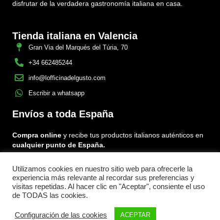
disfrutar de la verdadera gastronomía italiana en casa.
Tienda italiana en Valencia
Gran Via del Marqués del Túria, 70
+34 662485244
info@lofficinadelgusto.com
Escribir a whatsapp
Envíos a toda España
Compra online
y recibe tus productos italianos auténticos en
cualquier punto de España.
Utilizamos cookies en nuestro sitio web para ofrecerle la
Encuéntranos en:
experiencia más relevante al recordar sus preferencias y
Facebook
Instagram
Tiktok
visitas repetidas. Al hacer clic en "Aceptar", consiente el uso
de TODAS las cookies.
Menu
Configuración de las cookies
ACEPTAR