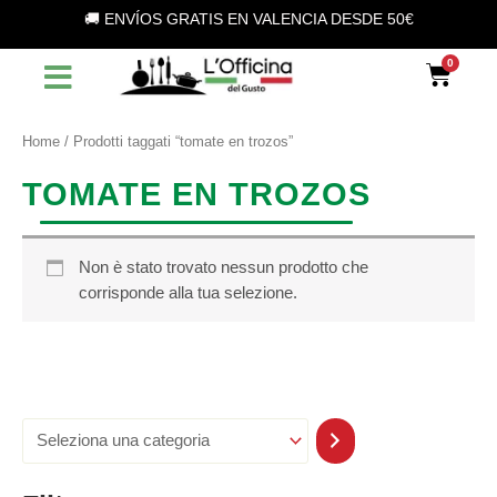
S
Vai
🚚 ENVÍOS GRATIS EN VALENCIA DESDE 50€
e
al
l
contenuto
Car
e
z
i
o
Home
/ Prodotti taggati “tomate en trozos”
n
a
TOMATE EN TROZOS
u
n
a
c
Non è stato trovato nessun prodotto che
a
corrisponde alla tua selezione.
t
e
g
o
r
i
a