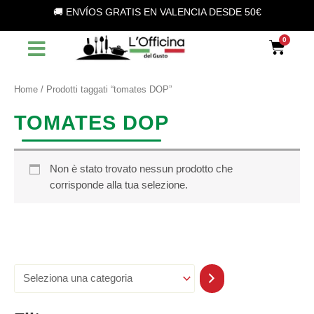
S
Vai
🚚 ENVÍOS GRATIS EN VALENCIA DESDE 50€
e
al
l
contenuto
Car
e
z
i
o
Home
/ Prodotti taggati “tomates DOP”
n
a
TOMATES DOP
u
n
a
c
Non è stato trovato nessun prodotto che
a
corrisponde alla tua selezione.
t
e
g
o
r
i
a