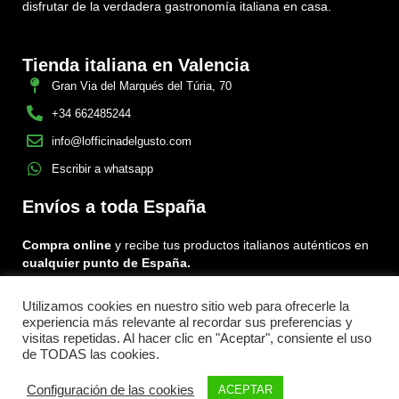
disfrutar de la verdadera gastronomía italiana en casa.
Tienda italiana en Valencia
Gran Via del Marqués del Túria, 70
+34 662485244
info@lofficinadelgusto.com
Escribir a whatsapp
Envíos a toda España
Compra online
y recibe tus productos italianos auténticos en
cualquier punto de España.
Utilizamos cookies en nuestro sitio web para ofrecerle la
Encuéntranos en:
experiencia más relevante al recordar sus preferencias y
Facebook
Instagram
Tiktok
visitas repetidas. Al hacer clic en "Aceptar", consiente el uso
de TODAS las cookies.
Menu
Configuración de las cookies
ACEPTAR