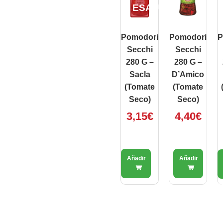
ESAURITO
Pomodori
Pomodori
P
Secchi
Secchi
280 G –
280 G –
Sacla
D’Amico
(Tomate
(Tomate
Seco)
Seco)
3,15
€
4,40
€