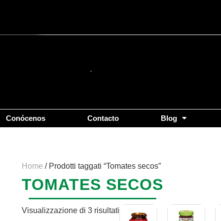
Popolarità
Conócenos
Contacto
Blog
Home
/ Prodotti taggati “Tomates secos”
TOMATES SECOS
Visualizzazione di 3 risultati