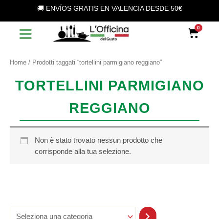
S
Vai
🚚 ENVÍOS GRATIS EN VALENCIA DESDE 50€
e
al
l
contenuto
Car
e
z
i
o
Home
/ Prodotti taggati “tortellini parmigiano reggiano”
n
a
TORTELLINI PARMIGIANO
u
n
REGGIANO
a
c
a
t
Non è stato trovato nessun prodotto che
e
corrisponde alla tua selezione.
g
o
r
i
a