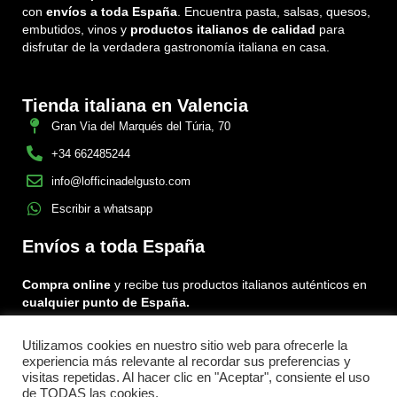
con
envíos a toda España
. Encuentra pasta, salsas, quesos,
embutidos, vinos y
productos italianos de calidad
para
disfrutar de la verdadera gastronomía italiana en casa.
Tienda italiana en Valencia
Gran Via del Marqués del Túria, 70
+34 662485244
info@lofficinadelgusto.com
Escribir a whatsapp
Envíos a toda España
Compra online
y recibe tus productos italianos auténticos en
cualquier punto de España.
Utilizamos cookies en nuestro sitio web para ofrecerle la
Encuéntranos en:
experiencia más relevante al recordar sus preferencias y
Facebook
Instagram
Tiktok
visitas repetidas. Al hacer clic en "Aceptar", consiente el uso
de TODAS las cookies.