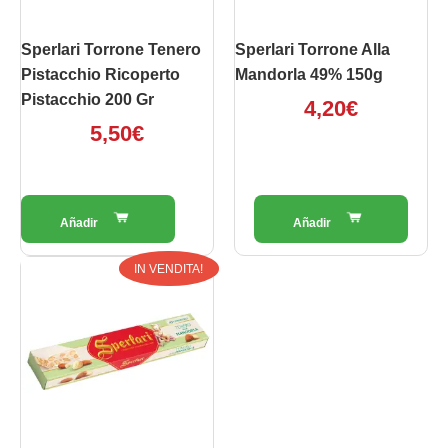
Sperlari Torrone Tenero
Sperlari Torrone Alla
Pistacchio Ricoperto
Mandorla 49% 150g
Pistacchio 200 Gr
4,20
€
5,50
€
Il
Il
IN VENDITA!
prezzo
prezzo
originale
attuale
era:
è:
5,50€.
3,50€.