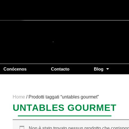
Conócenos
Contacto
Blog
Home
/ Prodotti taggati “untables gourmet”
UNTABLES GOURMET
Non è stato trovato nessun prodotto che corrispon