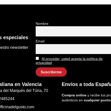
Nombre
 especiales
Email
estro newsletter
Al proceder, usted acepta la política de
privacidad
aliana en Valencia
Envíos a toda Españ
a del Marqués del Túria, 70
Compra online
y recibe tus pr
2485244
auténticos en
cualquier punto
fficinadelgusto.com