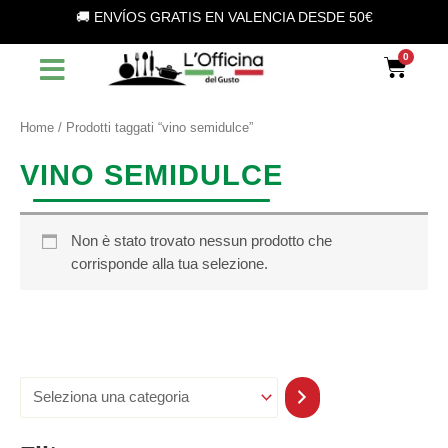
S
Vai
🚚 ENVÍOS GRATIS EN VALENCIA DESDE 50€
e
al
l
contenuto
Car
e
z
i
o
Home
/ Prodotti taggati “vino semidulce”
n
a
VINO SEMIDULCE
u
n
a
c
Non è stato trovato nessun prodotto che
a
corrisponde alla tua selezione.
t
e
g
o
r
i
a