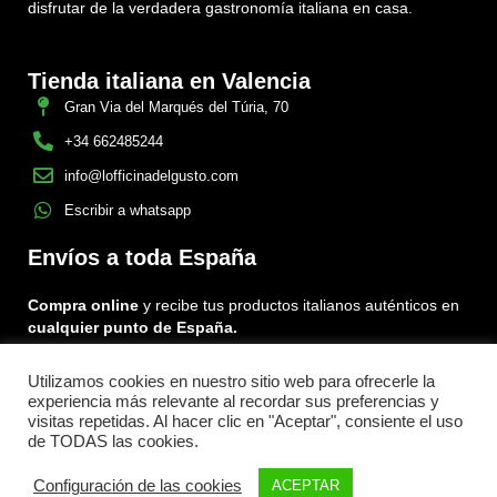
disfrutar de la verdadera gastronomía italiana en casa.
Tienda italiana en Valencia
Gran Via del Marqués del Túria, 70
+34 662485244
info@lofficinadelgusto.com
Escribir a whatsapp
Envíos a toda España
Compra online
y recibe tus productos italianos auténticos en
cualquier punto de España.
Utilizamos cookies en nuestro sitio web para ofrecerle la
Encuéntranos en:
experiencia más relevante al recordar sus preferencias y
Facebook
Instagram
Tiktok
visitas repetidas. Al hacer clic en "Aceptar", consiente el uso
de TODAS las cookies.
Menu
Configuración de las cookies
ACEPTAR