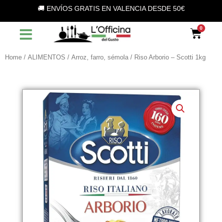
Vai
🚚 ENVÍOS GRATIS EN VALENCIA DESDE 50€
al
contenuto
Car
Home
/
ALIMENTOS
/
Arroz, farro, sémola
/ Riso Arborio – Scotti 1kg