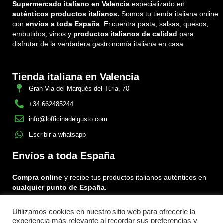
Supermercado italiano en Valencia
especializado en
auténticos productos italianos.
Somos tu tienda italiana online
con
envíos a toda España
. Encuentra pasta, salsas, quesos,
embutidos, vinos y
productos italianos de calidad
para
disfrutar de la verdadera gastronomía italiana en casa.
Tienda italiana en Valencia
Gran Via del Marqués del Túria, 70
+34 662485244
info@lofficinadelgusto.com
Escribir a whatsapp
Envíos a toda España
Compra online
y recibe tus productos italianos auténticos en
cualquier punto de España.
Utilizamos cookies en nuestro sitio web para ofrecerle la
Encuéntranos en:
experiencia más relevante al recordar sus preferencias y