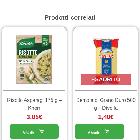
quantità
Prodotti correlati
ESAURITO
Risotto Asparagi 175 g –
Semola di Grano Duro 500
Knorr
g – Divella
3,05
€
1,40
€