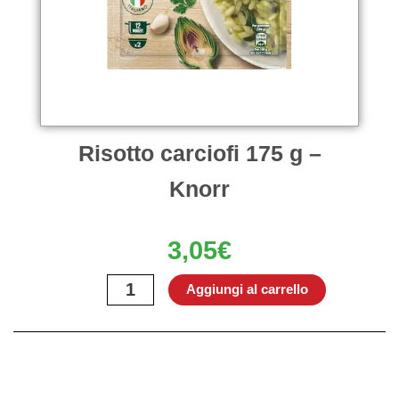
Risotto carciofi 175 g –
Knorr
3,05
€
Risotto
Aggiungi al carrello
carciofi
175
g
–
Knorr