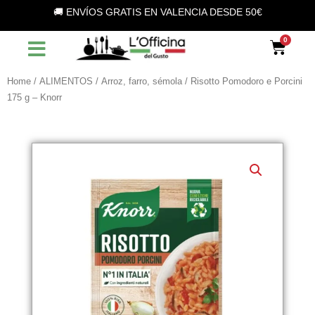
Vai
🚚 ENVÍOS GRATIS EN VALENCIA DESDE 50€
al
contenuto
Car
Home
/
ALIMENTOS
/
Arroz, farro, sémola
/ Risotto Pomodoro e Porcini
175 g – Knorr