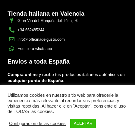
Tienda italiana en Valencia
Gran Via del Marqués del Túria, 70
+34 662485244
info@lofficinadelgusto.com
Escribir a whatsapp
Envíos a toda España
Compra online
y recibe tus productos italianos auténticos en
cualquier punto de España.
Utilizamos cookies en nuestro sitio web para ofrecerle la
Encuéntranos en:
experiencia más relevante al recordar sus preferencias y
Facebook
Instagram
Tiktok
visitas repetidas. Al hacer clic en "Aceptar", consiente el uso
de TODAS las cookies.
Menu
Configuración de las cookies
ACEPTAR