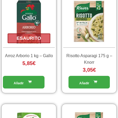
ESAURITO
Arroz Arborio 1 kg – Gallo
Risotto Asparagi 175 g –
Knorr
5,85
€
3,05
€