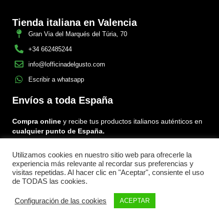
Tienda italiana en Valencia
Gran Via del Marqués del Túria, 70
+34 662485244
info@lofficinadelgusto.com
Escribir a whatsapp
Envíos a toda España
Compra online
y recibe tus productos italianos auténticos en
cualquier punto de España.
Utilizamos cookies en nuestro sitio web para ofrecerle la
Encuéntranos en:
experiencia más relevante al recordar sus preferencias y
Facebook
Instagram
Tiktok
visitas repetidas. Al hacer clic en "Aceptar", consiente el uso
de TODAS las cookies.
Risotto
Menu
Configuración de las cookies
ACEPTAR
Aggiungi al carrello
Tartufo