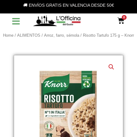
Vai
🚚 ENVÍOS GRATIS EN VALENCIA DESDE 50€
al
contenuto
Car
Home
/
ALIMENTOS
/
Arroz, farro, sémola
/ Risotto Tartufo 175 g – Knorr