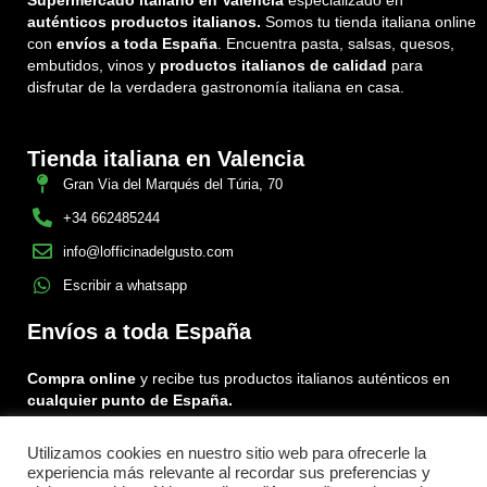
Supermercado italiano en Valencia
especializado en
auténticos productos italianos.
Somos tu tienda italiana online
con
envíos a toda España
. Encuentra pasta, salsas, quesos,
embutidos, vinos y
productos italianos de calidad
para
disfrutar de la verdadera gastronomía italiana en casa.
Tienda italiana en Valencia
Gran Via del Marqués del Túria, 70
+34 662485244
info@lofficinadelgusto.com
Escribir a whatsapp
Envíos a toda España
Compra online
y recibe tus productos italianos auténticos en
cualquier punto de España.
Utilizamos cookies en nuestro sitio web para ofrecerle la
Encuéntranos en:
experiencia más relevante al recordar sus preferencias y