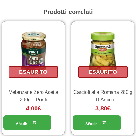
Prodotti correlati
ESAURITO
ESAURITO
Melanzane Zero Aceite
Carciofi alla Romana 280 g
290g – Ponti
– D’Amico
4,00
€
3,80
€