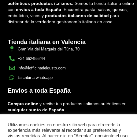
auténticos productos italianos.
Somos tu tienda italiana online
con
envíos a toda España
. Encuentra pasta, salsas, quesos,
embutidos, vinos y
productos italianos de calidad
para
disfrutar de la verdadera gastronomía italiana en casa.
Tienda italiana en Valencia
Gran Via del Marqués del Túria, 70
+34 662485244
info@lofficinadelgusto.com
Escribir a whatsapp
Envíos a toda España
Compra online
y recibe tus productos italianos auténticos en
cualquier punto de España.
Utilizamos cookies en nuestro sitio web para ofrecerle la
Encuéntranos en:
experiencia más relevante al recordar sus preferencias y
Facebook
Instagram
Tiktok
visitas repetidas. Al hacer clic en "Aceptar", consiente el uso