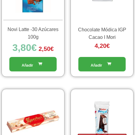
Novi Latte -30 Azúcares
Chocolate Módica IGP
100g
Cacao I Mori
3,80
€
4,20
€
2,50
€