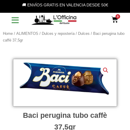
Vai
🚚 ENVÍOS GRATIS EN VALENCIA DESDE 50€
al
contenuto
Car
Home
/
ALIMENTOS
/
Dulces y repostería
/
Dulces
/ Baci perugina tubo
caffè 37,5gr
Baci perugina tubo caffè
37,5gr