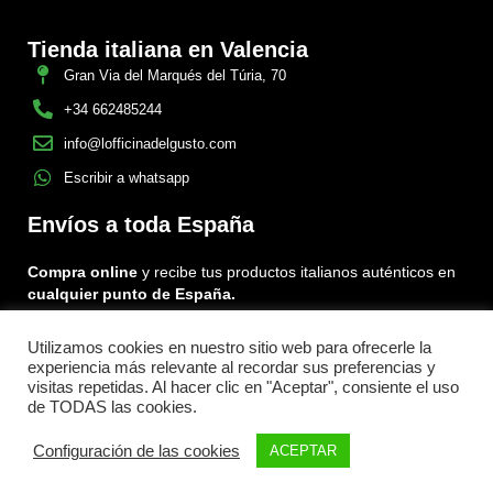
Tienda italiana en Valencia
Gran Via del Marqués del Túria, 70
+34 662485244
info@lofficinadelgusto.com
Escribir a whatsapp
Envíos a toda España
Compra online
y recibe tus productos italianos auténticos en
cualquier punto de España.
Utilizamos cookies en nuestro sitio web para ofrecerle la
Encuéntranos en:
experiencia más relevante al recordar sus preferencias y
Facebook
Instagram
Tiktok
visitas repetidas. Al hacer clic en "Aceptar", consiente el uso
de TODAS las cookies.
Menu
Configuración de las cookies
ACEPTAR