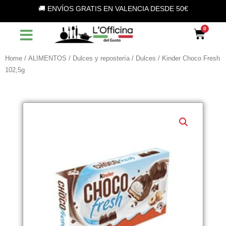
Vai
🚚 ENVÍOS GRATIS EN VALENCIA DESDE 50€
al
contenuto
Car
Home
/
ALIMENTOS
/
Dulces y repostería
/
Dulces
/ Kinder Choco Fresh
102,5g