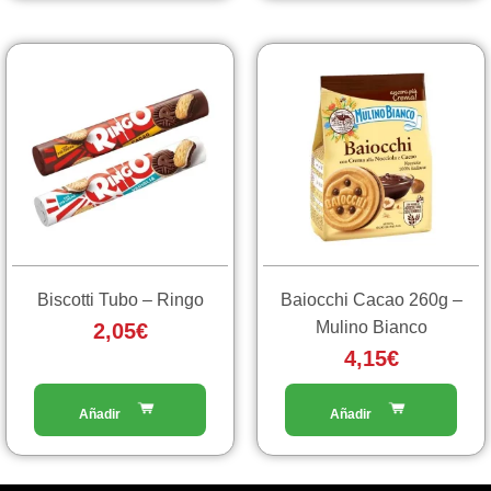
Questo
prodotto
ha
più
varianti.
Le
opzioni
possono
essere
scelte
Biscotti Tubo – Ringo
Baiocchi Cacao 260g –
nella
Mulino Bianco
2,05
€
pagina
4,15
€
del
prodotto