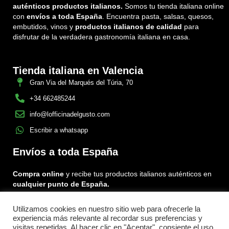
auténticos productos italianos.
Somos tu tienda italiana online
con
envíos a toda España
. Encuentra pasta, salsas, quesos,
embutidos, vinos y
productos italianos de calidad
para
disfrutar de la verdadera gastronomía italiana en casa.
Tienda italiana en Valencia
Gran Via del Marqués del Túria, 70
+34 662485244
info@lofficinadelgusto.com
Escribir a whatsapp
Envíos a toda España
Compra online
y recibe tus productos italianos auténticos en
cualquier punto de España.
Utilizamos cookies en nuestro sitio web para ofrecerle la
Encuéntranos en:
experiencia más relevante al recordar sus preferencias y
Facebook
Instagram
Tiktok
visitas repetidas. Al hacer clic en "Aceptar", consiente el uso