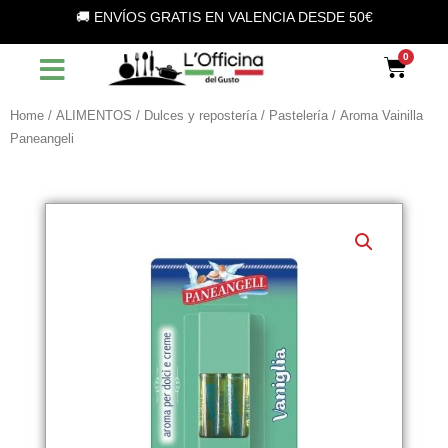
Vai
🚚 ENVÍOS GRATIS EN VALENCIA DESDE 50€
al
contenuto
Car
Home
/
ALIMENTOS
/
Dulces y repostería
/
Pastelería
/ Aroma Vainilla
Paneangeli