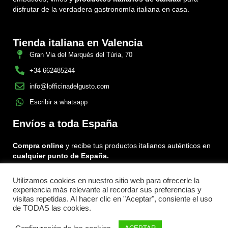
disfrutar de la verdadera gastronomía italiana en casa.
Tienda italiana en Valencia
Gran Via del Marqués del Túria, 70
+34 662485244
info@lofficinadelgusto.com
Escribir a whatsapp
Envíos a toda España
Compra online
y recibe tus productos italianos auténticos en
cualquier punto de España.
Utilizamos cookies en nuestro sitio web para ofrecerle la
Encuéntranos en:
experiencia más relevante al recordar sus preferencias y
Facebook
Instagram
Tiktok
visitas repetidas. Al hacer clic en "Aceptar", consiente el uso
de TODAS las cookies.