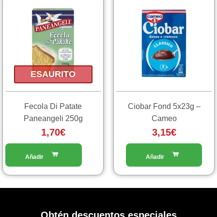
ESAURITO
Fecola Di Patate
Ciobar Fond 5x23g –
Paneangeli 250g
Cameo
1,70
€
3,15
€
Obtén descuentos especiales